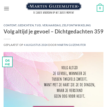
Ga
0
naar
inhoud
CONTENT
,
GEDICHTEN
,
TIJD
,
VERJAARDAG
,
ZELFONTWIKKELING
Volg altijd je gevoel – Dichtgedachten 359
GEPLAATST OP
4 AUGUSTUS 2024
DOOR
MARTIN GIJZEMIJTER
04
aug