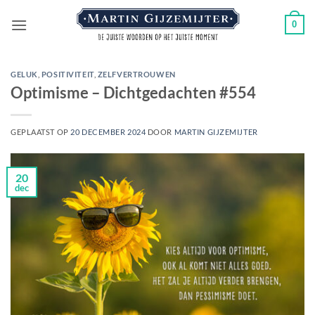
Ga
0
naar
inhoud
GELUK
,
POSITIVITEIT
,
ZELFVERTROUWEN
Optimisme – Dichtgedachten #554
GEPLAATST OP
20 DECEMBER 2024
DOOR
MARTIN GIJZEMIJTER
20
dec