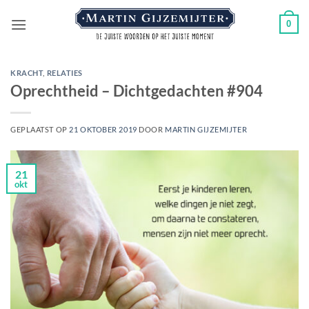
Ga
0
naar
inhoud
KRACHT
,
RELATIES
Oprechtheid – Dichtgedachten #904
GEPLAATST OP
21 OKTOBER 2019
DOOR
MARTIN GIJZEMIJTER
21
okt