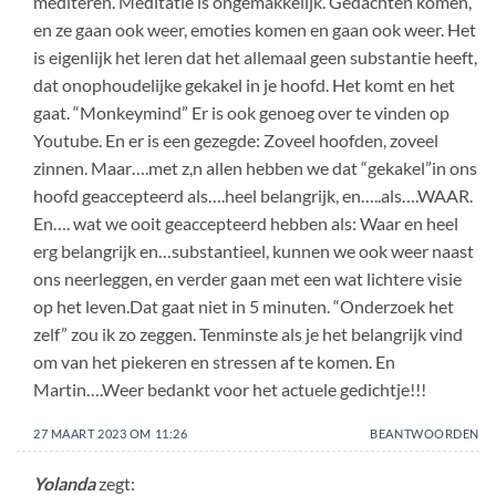
mediteren. Meditatie is ongemakkelijk. Gedachten komen,
en ze gaan ook weer, emoties komen en gaan ook weer. Het
is eigenlijk het leren dat het allemaal geen substantie heeft,
dat onophoudelijke gekakel in je hoofd. Het komt en het
gaat. “Monkeymind” Er is ook genoeg over te vinden op
Youtube. En er is een gezegde: Zoveel hoofden, zoveel
zinnen. Maar….met z,n allen hebben we dat “gekakel”in ons
hoofd geaccepteerd als….heel belangrijk, en…..als….WAAR.
En…. wat we ooit geaccepteerd hebben als: Waar en heel
erg belangrijk en…substantieel, kunnen we ook weer naast
ons neerleggen, en verder gaan met een wat lichtere visie
op het leven.Dat gaat niet in 5 minuten. “Onderzoek het
zelf” zou ik zo zeggen. Tenminste als je het belangrijk vind
om van het piekeren en stressen af te komen. En
Martin….Weer bedankt voor het actuele gedichtje!!!
27 MAART 2023 OM 11:26
BEANTWOORDEN
Yolanda
zegt: