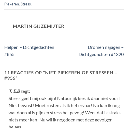
Piekeren
,
Stress
.
MARTIN GIJZEMIJTER
Helpen – Dichtgedachten
Dromen najagen –
#855
Dichtgedachten #1320
11 REACTIES OP “
NIET PIEKEREN OF STRESSEN –
#956
”
T. E.B
zegt:
Stress geeft mij ook pijn! Natuurlijk kies ik daar niet voor!
Niet bewust! Moet rusten als ik het ervaar! Nu kan ik nog
wat doen al is pijn en stress het gevolg! Weet dat ik straks
niets meer kan! Nu wil ik nog doen met deze gevolgen
helaas!