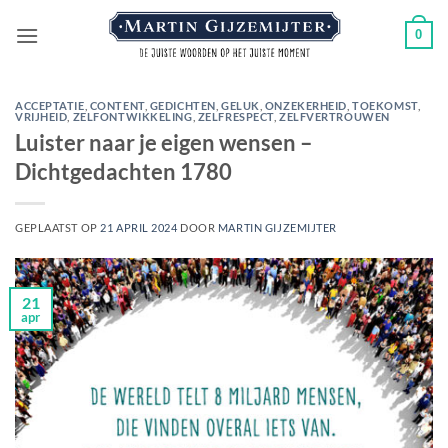
Ga
0
naar
inhoud
ACCEPTATIE
,
CONTENT
,
GEDICHTEN
,
GELUK
,
ONZEKERHEID
,
TOEKOMST
,
VRIJHEID
,
ZELFONTWIKKELING
,
ZELFRESPECT
,
ZELFVERTROUWEN
Luister naar je eigen wensen –
Dichtgedachten 1780
GEPLAATST OP
21 APRIL 2024
DOOR
MARTIN GIJZEMIJTER
21
apr