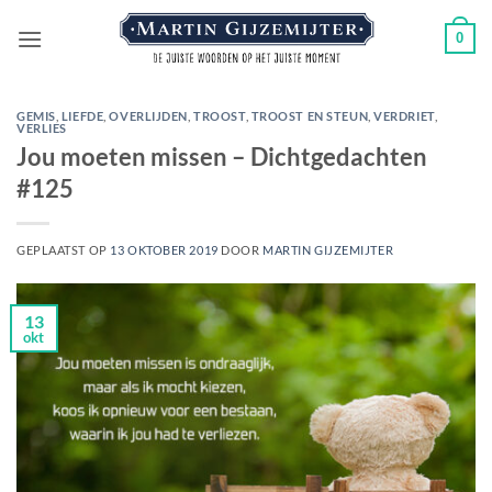
Ga
0
naar
inhoud
GEMIS
,
LIEFDE
,
OVERLIJDEN
,
TROOST
,
TROOST EN STEUN
,
VERDRIET
,
VERLIES
Jou moeten missen – Dichtgedachten
#125
GEPLAATST OP
13 OKTOBER 2019
DOOR
MARTIN GIJZEMIJTER
13
okt