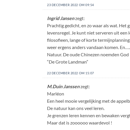
23 DECEMBER 2022 OM 09:54
Ingrid Jansen
zegt:
Prachtig gedicht, en zo waar als wat. Het
levensregel. Je kunt niet serveren uit een 
filosofieen, lange of korte termijnplannin
weer ergens anders vandaan komen. En…..e
Natuur. De oude Chinezen noemden God
“De Grote Landman”
22 DECEMBER 2022 OM 15:07
M.Duin Janssen
zegt:
Marléon
Een heel mooie vergelijking met de appel
De natuur kan ons veel leren.
Je grenzen leren kennen en bewaken vergt
Maar dat is zoooooo waardevol !