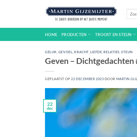
Ga
naar
Zoeke
naar:
inhoud
HOME
PRODUCTEN
TROOST EN STEUN
GELUK
,
GEVOEL
,
KRACHT
,
LIEFDE
,
RELATIES
,
STEUN
Geven – Dichtgedachten
GEPLAATST OP
22 DECEMBER 2023
DOOR
MARTIN GIJ
22
dec