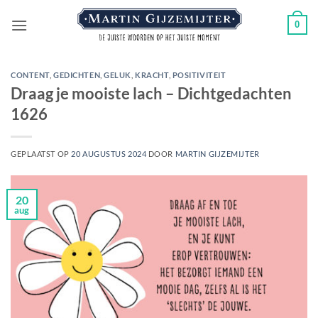
Ga
0
naar
inhoud
CONTENT
,
GEDICHTEN
,
GELUK
,
KRACHT
,
POSITIVITEIT
Draag je mooiste lach – Dichtgedachten
1626
GEPLAATST OP
20 AUGUSTUS 2024
DOOR
MARTIN GIJZEMIJTER
20
aug