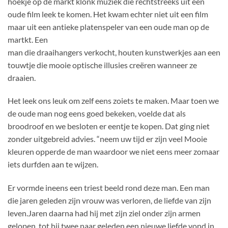
hoekje op de markt klonk muziek die rechtstreeks uit een
oude film leek te komen. Het kwam echter niet uit een film
maar uit een antieke platenspeler van een oude man op de
martkt. Een
man die draaihangers verkocht, houten kunstwerkjes aan een
touwtje die mooie optische illusies creëren wanneer ze
draaien.
Het leek ons leuk om zelf eens zoiets te maken. Maar toen we
de oude man nog eens goed bekeken, voelde dat als
broodroof en we besloten er eentje te kopen. Dat ging niet
zonder uitgebreid advies. “neem uw tijd er zijn veel Mooie
kleuren opperde de man waardoor we niet eens meer zomaar
iets durfden aan te wijzen.
Er vormde ineens een triest beeld rond deze man. Een man
die jaren geleden zijn vrouw was verloren, de liefde van zijn
leven.Jaren daarna had hij met zijn ziel onder zijn armen
gelopen, tot hij twee naar geleden een nieuwe liefde vond in