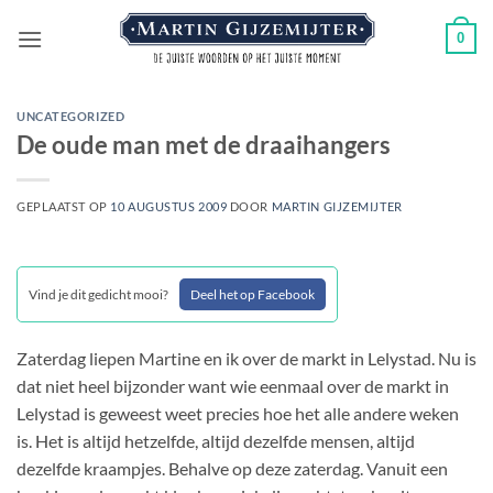
Ga
0
naar
inhoud
UNCATEGORIZED
De oude man met de draaihangers
GEPLAATST OP
10 AUGUSTUS 2009
DOOR
MARTIN GIJZEMIJTER
Vind je dit gedicht mooi?
Deel het op Facebook
Zaterdag liepen Martine en ik over de markt in Lelystad. Nu is
dat niet heel bijzonder want wie eenmaal over de markt in
Lelystad is geweest weet precies hoe het alle andere weken
is. Het is altijd hetzelfde, altijd dezelfde mensen, altijd
dezelfde kraampjes. Behalve op deze zaterdag. Vanuit een