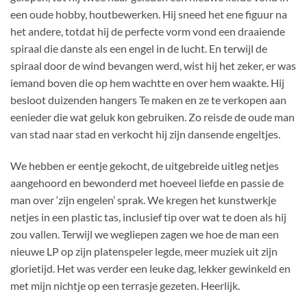
een oude hobby, houtbewerken. Hij sneed het ene figuur na
het andere, totdat hij de perfecte vorm vond een draaiende
spiraal die danste als een engel in de lucht. En terwijl de
spiraal door de wind bevangen werd, wist hij het zeker, er was
iemand boven die op hem wachtte en over hem waakte. Hij
besloot duizenden hangers Te maken en ze te verkopen aan
eenieder die wat geluk kon gebruiken. Zo reisde de oude man
van stad naar stad en verkocht hij zijn dansende engeltjes.
We hebben er eentje gekocht, de uitgebreide uitleg netjes
aangehoord en bewonderd met hoeveel liefde en passie de
man over ‘zijn engelen’ sprak. We kregen het kunstwerkje
netjes in een plastic tas, inclusief tip over wat te doen als hij
zou vallen. Terwijl we wegliepen zagen we hoe de man een
nieuwe LP op zijn platenspeler legde, meer muziek uit zijn
glorietijd. Het was verder een leuke dag, lekker gewinkeld en
met mijn nichtje op een terrasje gezeten. Heerlijk.