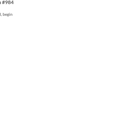
n #984
d, begin