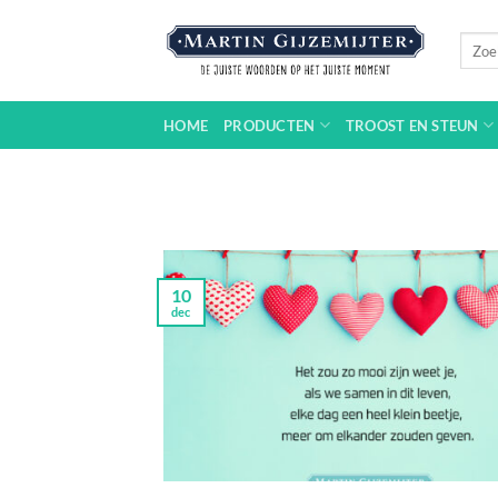
Ga
naar
Zoeke
naar:
inhoud
HOME
PRODUCTEN
TROOST EN STEUN
10
dec