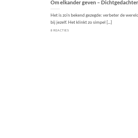
Om elkander geven – Dichtgedachte
Het is zo’n bekend gezegde: verbeter de werel
bij jezelf. Het klinkt zo simpel [...]
8 REACTIES