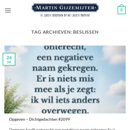
Ga
0
naar
inhoud
TAG ARCHIEVEN:
BESLISSEN
24
jul
Opgeven – Dichtgedachten #2099
Opgeven heeft onterecht,een negatieve naam gekregen.Er is