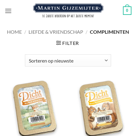
Ga
0
naar
inhoud
HOME
/
LIEFDE & VRIENDSCHAP
/
COMPLIMENTEN
FILTER