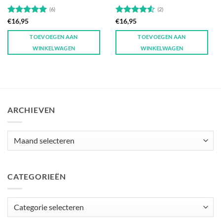
(6)
(2)
Gewaardeerd
Gewaardeerd
€
16,95
€
16,95
5
uit 5
4.5
uit 5
TOEVOEGEN AAN
TOEVOEGEN AAN
WINKELWAGEN
WINKELWAGEN
ARCHIEVEN
Archieven
CATEGORIEËN
Categorieën