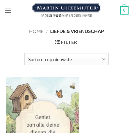
Ga
0
naar
inhoud
HOME
/
LIEFDE & VRIENDSCHAP
FILTER