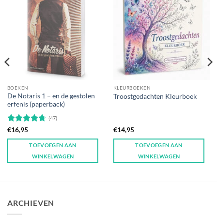
BOEKEN
KLEURBOEKEN
De Notaris 1 – en de gestolen
Troostgedachten Kleurboek
erfenis (paperback)
(47)
Gewaardeerd
€
16,95
€
14,95
4.7
uit 5
TOEVOEGEN AAN
TOEVOEGEN AAN
WINKELWAGEN
WINKELWAGEN
ARCHIEVEN