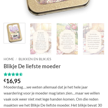
HOME
/
BLIKKEN EN BLIKJES
Blikje De liefste moeder
16,95
€
Gewaardeerd
12
4.58
op 5
Moederdag….we weten allemaal dat je het hele jaar
gebaseerd
op
waardering voor je moeder mag laten zien…maar we willen
klantbeoordelingen
vaak ook weer niet met lege handen komen. Om die reden
maakten we het Blikje De liefste moeder. Het blikje bevat 30