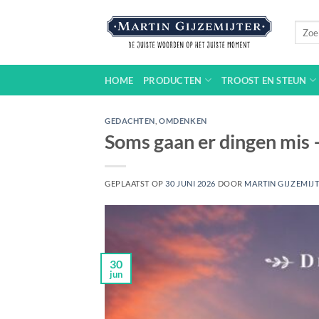
Ga
naar
Zoeke
naar:
inhoud
HOME
PRODUCTEN
TROOST EN STEUN
GEDACHTEN
,
OMDENKEN
Soms gaan er dingen mis
GEPLAATST OP
30 JUNI 2026
DOOR
MARTIN GIJZEMIJ
30
jun