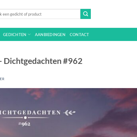
n
GEDICHTEN
AANBIEDINGEN
CONTACT
 – Dichtgedachten #962
TER