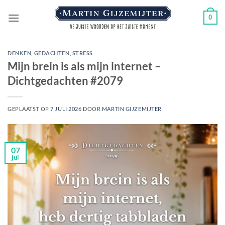
Ga
0
naar
inhoud
DENKEN
,
GEDACHTEN
,
STRESS
Mijn brein is als mijn internet –
Dichtgedachten #2079
GEPLAATST OP
7 JULI 2026
DOOR
MARTIN GIJZEMIJTER
07
jul