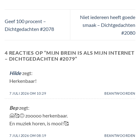
Niet iedereen heeft goede
Geef 100 procent –
smaak – Dichtgedachten
Dichtgedachten #2078
#2080
4 REACTIES OP “
MIJN BREIN IS ALS MIJN INTERNET
– DICHTGEDACHTEN #2079
”
Hilde
zegt:
Herkenbaar!
7 JULI 2026 OM 10:29
BEANTWOORDEN
Bep
zegt:
🤗🥰🙃 zooooo herkenbaar.
En muziek horen, is mooi!🥰
7 JULI 2026 OM 08:19
BEANTWOORDEN