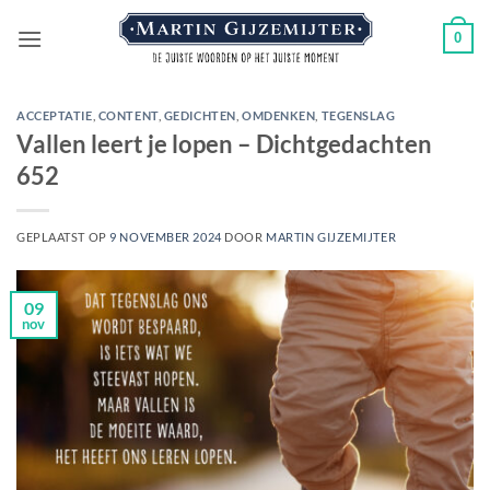
Ga
0
naar
inhoud
ACCEPTATIE
,
CONTENT
,
GEDICHTEN
,
OMDENKEN
,
TEGENSLAG
Vallen leert je lopen – Dichtgedachten
652
GEPLAATST OP
9 NOVEMBER 2024
DOOR
MARTIN GIJZEMIJTER
09
nov