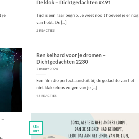
2
De klok – Dichtgedachten #491
 je
Tijd is een raar begrip. Je weet nooit hoeveel je er nog
van hebt. De [...]
2 REACTIES
Ren keihard voor je dromen –
Dichtgedachten 2230
7 maart 2024
Een film die perfect aansluit bij de gedachte van het
niet klakkeloos volgen van je [...]
45 REACTIES
 –
05
mrt
is