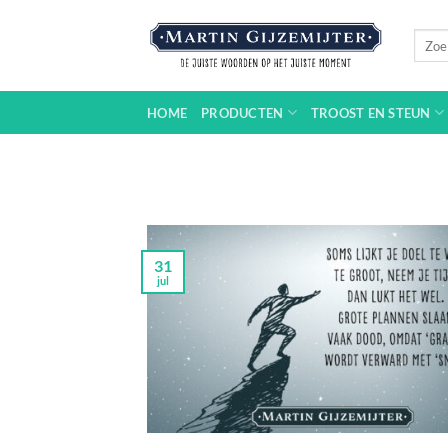
Ga
naar
Zoeke
naar:
inhoud
HOME
PRODUCTEN
TROOST EN STEUN
31
jul