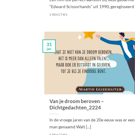
“Edward Scissorhands” uit 1990, geregisseerd d
3 REACTIES
31
jan
Van je droom beroven –
Dichtgedachten_2224
In de vroege jaren van de 20e eeuw was er een
man genaamd Walt [...]
5 REACTIES