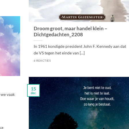
Droom groot, maar handel klein –
Dichtgedachten_2208
In 1961 kondigde president John F. Kennedy aan dat
de VS tegen het einde van [...]
6 REACTIES
15
dec
n we vaak