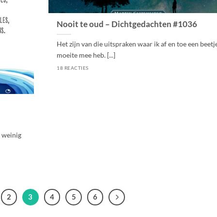
Nooit te oud – Dichtgedachten #1036
Het zijn van die uitspraken waar ik af en toe een beetj
moeite mee heb. [...]
18 REACTIES
e weinig
2
3
4
5
6