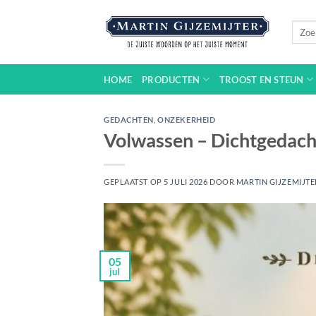
Ga
naar
Zoeke
naar:
inhoud
HOME
PRODUCTEN
TROOST EN STEUN
GEDACHTEN
,
ONZEKERHEID
Volwassen – Dichtgedac
GEPLAATST OP
5 JULI 2026
DOOR
MARTIN GIJZEMIJTE
05
jul