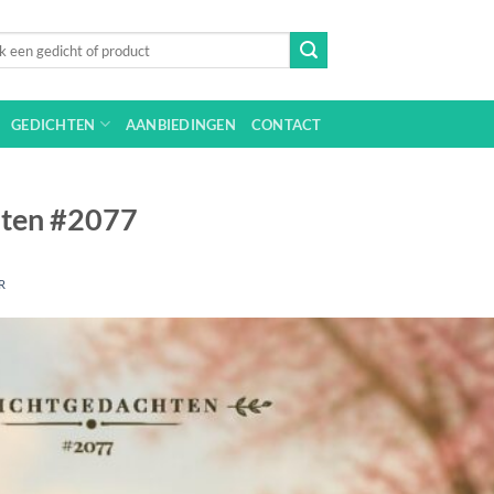
n
GEDICHTEN
AANBIEDINGEN
CONTACT
hten #2077
R