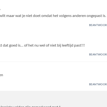

 wilt maar wat je niet doet omdat het volgens anderen ongepast is.
BEANTWOOR
 dat goed is… of het nu wel of niet bij leeftijd past!!!
BEANTWOOR
en
BEANTWOOR
Vereiste velden zijn gemarkeerd met
*