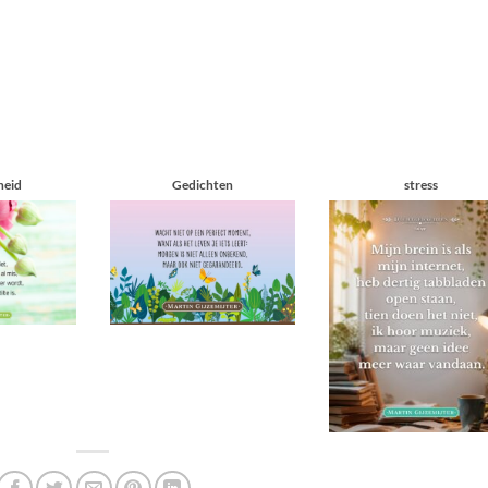
heid
Gedichten
stress