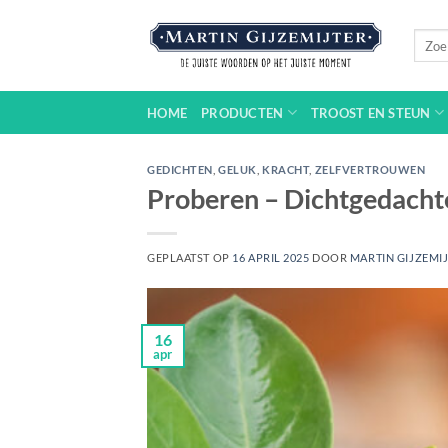
Ga
naar
Zoeke
naar:
inhoud
HOME
PRODUCTEN
TROOST EN STEUN
GEDICHTEN
,
GELUK
,
KRACHT
,
ZELFVERTROUWEN
Proberen – Dichtgedach
GEPLAATST OP
16 APRIL 2025
DOOR
MARTIN GIJZEMI
16
apr