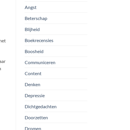
Angst
Beterschap
Blijheid
Boekrecensies
 het
Boosheid
aar
Communiceren
n
Content
Denken
Depressie
Dichtgedachten
Doorzetten
Dromen