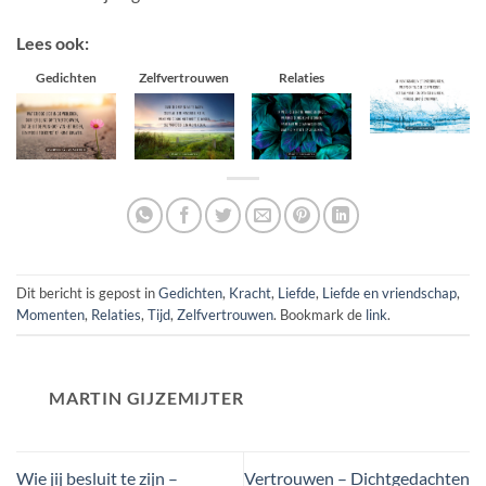
Lees ook:
Gedichten
Zelfvertrouwen
Relaties
Dit bericht is gepost in
Gedichten
,
Kracht
,
Liefde
,
Liefde en vriendschap
,
Momenten
,
Relaties
,
Tijd
,
Zelfvertrouwen
. Bookmark de
link
.
MARTIN GIJZEMIJTER
Wie jij besluit te zijn –
Vertrouwen – Dichtgedachten