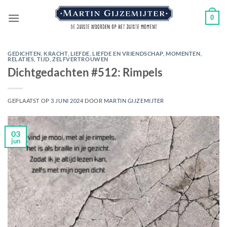
Ga
0
naar
inhoud
GEDICHTEN
,
KRACHT
,
LIEFDE
,
LIEFDE EN VRIENDSCHAP
,
MOMENTEN
,
RELATIES
,
TIJD
,
ZELFVERTROUWEN
Dichtgedachten #512: Rimpels
GEPLAATST OP
3 JUNI 2024
DOOR
MARTIN GIJZEMIJTER
03
jun