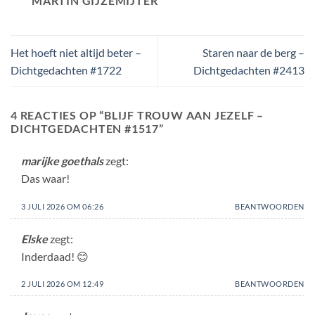
MARTIN GIJZEMIJTER
Het hoeft niet altijd beter –
Staren naar de berg –
Dichtgedachten #1722
Dichtgedachten #2413
4 REACTIES OP “
BLIJF TROUW AAN JEZELF –
DICHTGEDACHTEN #1517
”
marijke goethals
zegt:
Das waar!
3 JULI 2026 OM 06:26
BEANTWOORDEN
Elske
zegt:
Inderdaad! 😊
2 JULI 2026 OM 12:49
BEANTWOORDEN