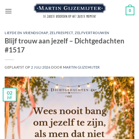
Ga
0
naar
inhoud
LIEFDE EN VRIENDSCHAP
,
ZELFRESPECT
,
ZELFVERTROUWEN
Blijf trouw aan jezelf – Dichtgedachten
#1517
GEPLAATST OP
2 JULI 2026
DOOR
MARTIN GIJZEMIJTER
02
jul