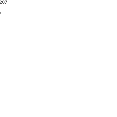
#207
p